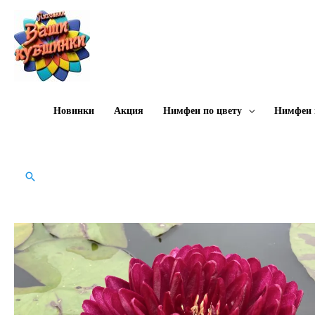
Перейти
к
содержимому
Новинки
Акция
Нимфеи по цвету
Нимфеи 
Поиск