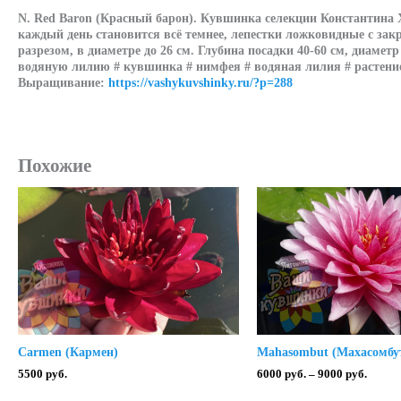
N.
Red Baron
(Красный барон). Кувшинка селекции Константина Х
каждый день становится всё темнее, лепестки ложковидные с за
разрезом, в диаметре до 26 см. Глубина посадки 40-60 см, диаме
водяную лилию # кувшинка # нимфея # водяная лилия # растение
Выращивание:
https://vashykuvshinky.ru/?p=288
Похожие
Carmen (Кармен)
Mahasombut (Махасомбу
Диапа
5500
руб.
6000
руб.
–
9000
руб.
цен: