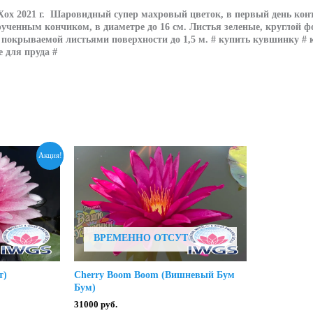
ох 2021 г. Шаровидный супер махровый цветок, в первый день конт
крученным кончиком, в диаметре до 16 см. Листья зеленые, круглой
тр покрываемой листьями поверхности до 1,5 м. # купить кувшинку #
 для пруда #
Акция!
ВРЕМЕННО ОТСУТСТВУЕТ
т)
Cherry Boom Boom (Вишневый Бум
Бум)
зон
31000
руб.