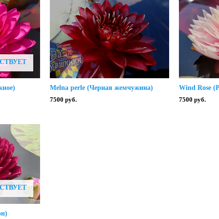
СТВУЕТ
жное)
Melna perle (Черная жемчужина)
Wind Rose (
7500
руб.
7500
руб.
СТВУЕТ
он)