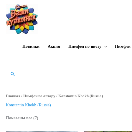
Перейти
к
содержимому
Новинки
Акция
Нимфеи по цвету
Нимфеи 
Поиск
Главная
/
Нимфеи по автору
/ Konstantin Khokh (Russia)
Konstantin Khokh (Russia)
Цены:
Показаны все (7)
по
возрастанию