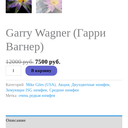
Garry Wagner (Гарри
Вагнер)
Первоначальная
Текущая
12000
руб.
7500
руб.
цена
цена:
Количество
В корзину
составляла
7500 руб..
товара
12000 руб..
Garry
Wagner
Категорий:
Mike Giles (USA)
,
Акция
,
Двухцветные нимфеи
,
(Гарри
Зимующие ISG нимфеи
,
Средние нимфеи
Вагнер)
Метка:
очень редкая нимфея
Описание