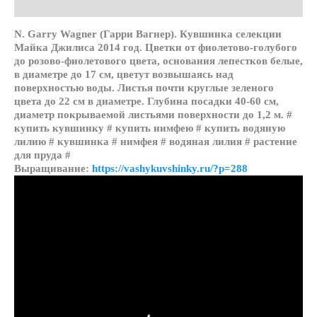
Детали
N. Garry Wagner (Гарри Вагнер). Кувшинка селекции
Майка Джилиса 2014 год. Цветки от фиолетово-голубого
до розово-фиолетового цвета, основания лепестков белые,
в диаметре до 17 см, цветут возвышаясь над
поверхностью воды. Листья почти круглые зеленого
цвета до 22 см в диаметре. Глубина посадки 40-60 см,
диаметр покрываемой листьями поверхности до 1,2 м. #
купить кувшинку # купить нимфею # купить водяную
лилию # кувшинка # нимфея # водяная лилия # растение
для пруда #
Выращивание:
https://vashykuvshinky.ru/?p=288