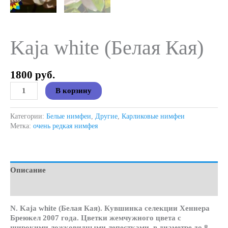
Kaja white (Белая Кая)
1800
руб.
Количество
В корзину
товара
Kaja
white
Категории:
Белые нимфеи
,
Другие
,
Карликовые нимфеи
(Белая
Метка:
очень редкая нимфея
Кая)
Описание
Детали
N. Kaja white (Белая Кая). Кувшинка селекции Хеннера
Бреюкел 2007 года. Цветки жемчужного цвета с
широкими ложковидными лепестками, в диаметре до 8