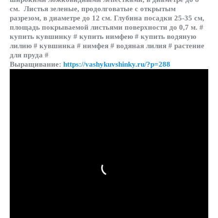
см. Листья зеленые, продолговатые с открытым
разрезом, в диаметре до 12 см. Глубина посадки 25-35 см,
площадь покрываемой листьями поверхности до 0,7 м. #
купить кувшинку # купить нимфею # купить водяную
лилию # кувшинка # нимфея # водяная лилия # растение
для пруда #
Выращивание:
https://vashykuvshinky.ru/?p=288