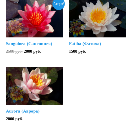
Акция!
Sanguinea (Сангвинея)
Fatiha (Фатиха)
Первоначальная
Текущая
2500
руб.
2000
руб.
1500
руб.
цена
цена:
составляла
2000 руб..
2500 руб..
Aurora (Аврора)
2000
руб.