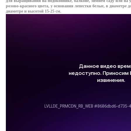
для выращивания на подоконнике, балконе, зимнем саду или на
розово-красного цвета, у основания лепестки белые, в диаметре до
диаметре и высотой 15-25 см.