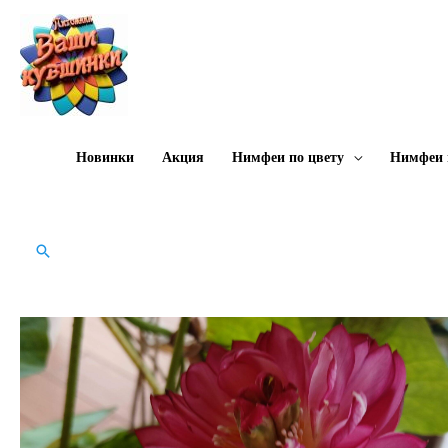
Перейти
к
содержимому
Новинки
Акция
Нимфеи по цвету
Нимфеи 
Поиск