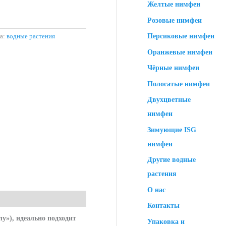
Желтые нимфеи
Розовые нимфеи
Персиковые нимфеи
а:
водные растения
Оранжевые нимфеи
Чёрные нимфеи
Полосатые нимфеи
Двухцветные
нимфеи
Зимующие ISG
нимфеи
Другие водные
растения
О нас
Контакты
у»), идеально подходит
Упаковка и