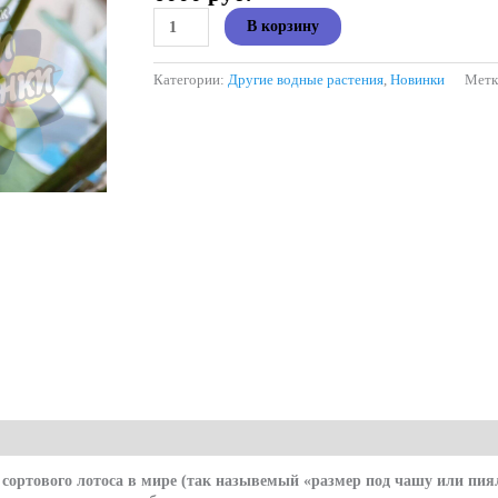
Количество
В корзину
товара
Lotus
micro
Категории:
Другие водные растения
,
Новинки
Метк
Liang
Li
(Микро
Лотос
Лианг
Ли)
корень
 сортового лотоса в мире (так назывемый «размер под чашу или пиял