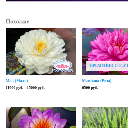
Похожие
ВРЕМЕННО ОТСУ
Mali (Мали)
Matthana (Роза)
Диапазон
11000
руб.
–
15000
руб.
6500
руб.
цен:
11000 руб.
–
15000 руб.