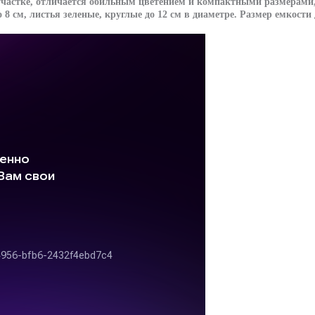
 участке, отличается обильным цветением и компактными размерами
 8 см, листья зеленые, круглые до 12 см в диаметре. Размер емкости 