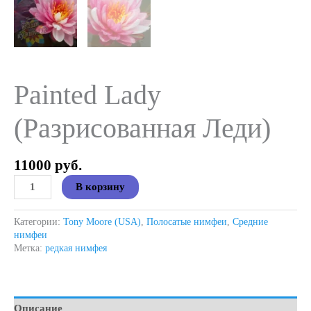
Painted Lady
(Разрисованная Леди)
11000
руб.
Количество
В корзину
товара
Painted
Lady
Категории:
Tony Moore (USA)
,
Полосатые нимфеи
,
Средние
(Разрисованная
нимфеи
Леди)
Метка:
редкая нимфея
Описание