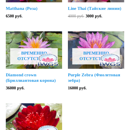
Matthana (Роза)
Line Thai (Тайские линии)
Первоначальная
Текущая
6500
руб.
4000
руб.
3000
руб.
цена
цена:
составляла
3000 руб..
4000 руб..
ВРЕМЕННО
ВРЕМЕННО
ОТСУТСТВУЕТ
ОТСУТСТВУЕТ
Diamond crown
Purple Zebra (Фиолетовая
(Бриллиантовая корона)
зебра)
36000
руб.
16000
руб.