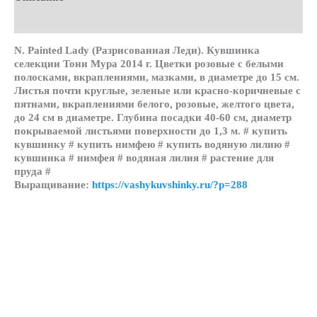
Детали
N. Painted Lady (Разрисованная Леди). Кувшинка
селекции Тони Мура 2014 г. Цветки розовые с белыми
полосками, вкраплениями, мазками, в диаметре до 15 см.
Листья почти круглые, зеленые или красно-коричневые с
пятнами, вкраплениями белого, розовые, желтого цвета,
до 24 см в диаметре. Глубина посадки 40-60 см, диаметр
покрываемой листьями поверхности до 1,3 м. # купить
кувшинку # купить нимфею # купить водяную лилию #
кувшинка # нимфея # водяная лилия # растение для
пруда #
Выращивание:
https://vashykuvshinky.ru/?p=288