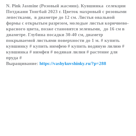
N. Pink Jasmine (Розовый жасмин). Кувшинка селекции
Потджани Тонгбай
2023 г. Цветок махровый с розовыми
лепестками, в диаметре до 12 см. Листья овальной
формы с открытым разрезом, молодые листья коричнево-
красного цвета, позже становятся зелеными, до 16 см в
диаметре. Глубина посадки 30-40 см, диаметр
покрываемой листьями поверхности до 1 м. # купить
кувшинку # купить нимфею # купить водяную лилию #
кувшинка # нимфея # водяная лилия # растение для
пруда #
Выращивание:
https://vashykuvshinky.ru/?p=288