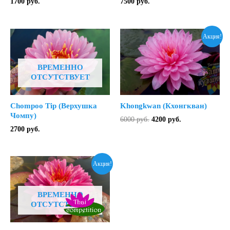
1700
руб.
7500
руб.
Акция!
ВРЕМЕННО
ОТСУТСТВУЕТ
Chompoo Tip (Верхушка
Khongkwan (Кхонгкван)
Чомпу)
Первоначальная
Текущая
6000
руб.
4200
руб.
цена
цена:
2700
руб.
составляла
4200 руб..
6000 руб..
Акция!
ВРЕМЕННО
ОТСУТСТВУЕТ