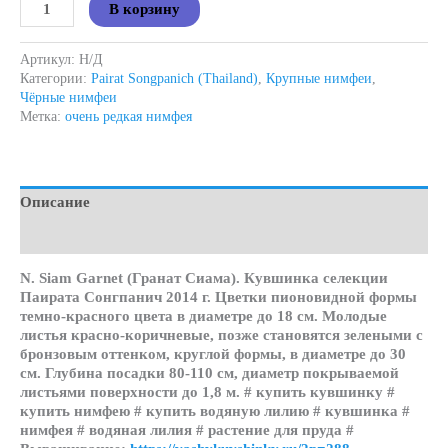
Количество
В корзину
товара
Siam
Garnet
Артикул:
Н/Д
(Гранат
Категории:
Pairat Songpanich (Thailand)
,
Крупные нимфеи
,
Сиама)
Чёрные нимфеи
Метка:
очень редкая нимфея
Описание
Детали
N. Siam Garnet (Гранат Сиама). Кувшинка селекции
Паирата Сонгпанич 2014 г. Цветки пионовидной формы
темно-красного цвета в диаметре до 18 см. Молодые
листья красно-коричневые, позже становятся зелеными с
бронзовым оттенком, круглой формы, в диаметре до 30
см. Глубина посадки 80-110 см, диаметр покрываемой
листьями поверхности до 1,8 м. # купить кувшинку #
купить нимфею # купить водяную лилию # кувшинка #
нимфея # водяная лилия # растение для пруда #