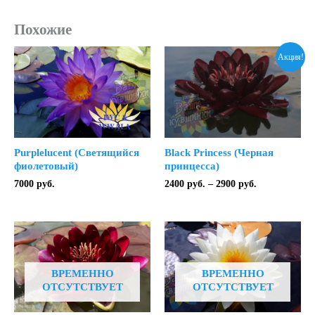
Похожие
Акция!
Purplelucent (Светящийся
Black Princess (Черная
фиолетовый)
принцесса)
Диапазон
7000
руб.
2400
руб.
–
2900
руб.
цен:
2400 руб.
–
2900 руб.
ВРЕМЕННО
ВРЕМЕННО
ОТСУТСТВУЕТ
ОТСУТСТВУЕТ