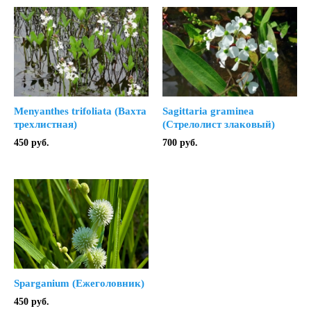
Menyanthes trifoliata (Вахта
Sagittaria graminea
трехлистная)
(Стрелолист злаковый)
450
руб.
700
руб.
Sparganium (Ежеголовник)
450
руб.