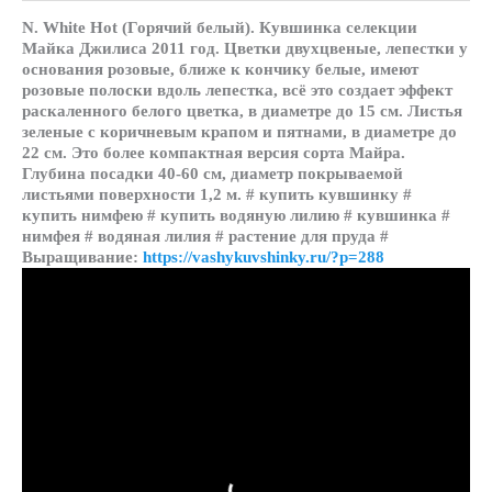
N. White Hot (Горячий белый). Кувшинка селекции
Майка Джилиса 2011 год. Цветки двухцвеные, лепестки у
основания розовые, ближе к кончику белые, имеют
розовые полоски вдоль лепестка, всё это создает эффект
раскаленного белого цветка, в диаметре до 15 см. Листья
зеленые с коричневым крапом и пятнами, в диаметре до
22 см. Это более компактная версия сорта Майра.
Глубина посадки 40-60 см, диаметр покрываемой
листьями поверхности 1,2 м. # купить кувшинку #
купить нимфею # купить водяную лилию # кувшинка #
нимфея # водяная лилия # растение для пруда #
Выращивание:
https://vashykuvshinky.ru/?p=288