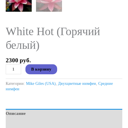
White Hot (Горячий
белый)
2300
руб.
Количество
В корзину
товара
White
Hot
Категории:
Mike Giles (USA)
,
Двухцветные нимфеи
,
Средние
(Горячий
нимфеи
белый)
Описание
Детали