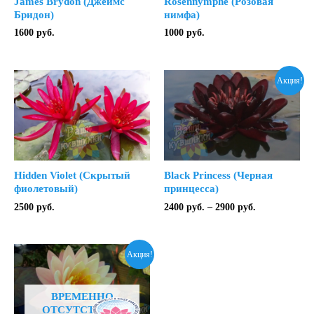
James Brydon (Джеймс
Rosennymphe (Розовая
Бридон)
нимфа)
1600
руб.
1000
руб.
Акция!
Hidden Violet (Скрытый
Black Princess (Черная
фиолетовый)
принцесса)
Диапазон
2500
руб.
2400
руб.
–
2900
руб.
цен:
2400 руб.
–
2900 руб.
Акция!
ВРЕМЕННО
ОТСУТСТВУЕТ