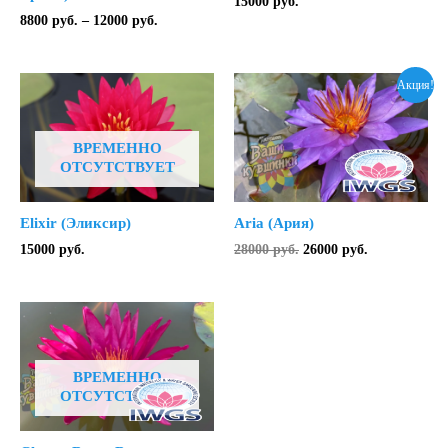
15000
руб.
Диапазон
8800
руб.
–
12000
руб.
цен:
8800 руб.
–
Акция!
12000 руб.
ВРЕМЕННО
ОТСУТСТВУЕТ
Elixir (Эликсир)
Aria (Ария)
Первоначальная
Текущая
15000
руб.
28000
руб.
26000
руб.
цена
цена:
составляла
26000 руб..
28000 руб..
ВРЕМЕННО
ОТСУТСТВУЕТ