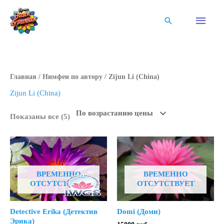
Перейти
к
Глав
Поиск
содержимому
мен
Главная
/
Нимфеи по автору
/ Zijun Li (China)
Zijun Li (China)
Цены:
Показаны все (5)
по
возрастанию
ВРЕМЕННО
ВРЕМЕННО
ОТСУТСТВУЕТ
ОТСУТСТВУЕТ
Detective Erika (Детектив
Domi (Дoми)
Эрика)