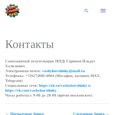
Перейти
к
Глав
Поиск
содержимому
мен
Контакты
Самозанятый (плательщик НПД) Гарипов Ильдус
Халилевич
Электронная почта:
vashykuvshinky@mail.ru
Телефоны: +7(927)880-4004 (Мегафон, активен MAX,
Telegram)
Социальные сети:
https://ok.ru/vashykuvshinky
и
https://vk.com/vashykuvshinky
Часы работы:c 9-00 до 20-00 (время московское)
←
Предыдущая Запись
Следующая Запись
→