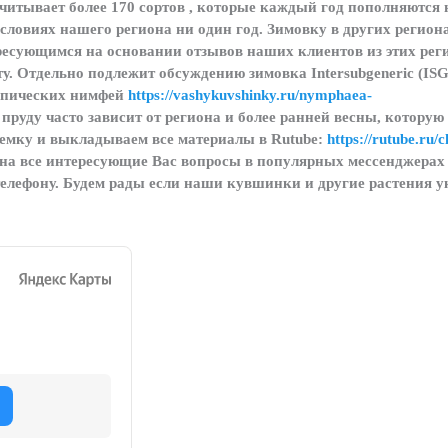
считывает более 170 сортов , которые каждый год пополняются
словиях нашего региона ни один год. Зимовку в других регион
есующимся на основании отзывов наших клиентов из этих рег
у. Отдельно подлежит обсуждению зимовка Intersubgeneric (IS
опических нимфей
https://vashykuvshinky.ru/nymphaea-
в пруду часто зависит от региона и более ранней весны, которую
ъемку и выкладываем все материалы в Rutube:
https://rutube.ru/
на все интересующие Вас вопросы в популярных мессенджерах 
телефону. Будем рады если наши кувшинки и другие растения у