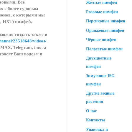
 новыми. Все
Желтые нимфеи
ах с более суровым
Розовые нимфеи
ионов, с которыми мы
Персиковые нимфеи
G, HXT) нимфей,
Оранжевые нимфеи
 можно создать также и
Чёрные нимфеи
channel/23518648/videos/
.
MAX, Telegram, imo, а
Полосатые нимфеи
красят Ваш водоем и
Двухцветные
нимфеи
Зимующие ISG
нимфеи
Другие водные
растения
О нас
Контакты
Упаковка и