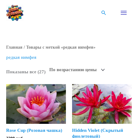
Перейти
к
Глав
Поиск
содержимому
мен
Главная
/ Товары с меткой «редкая нимфея»
редкая нимфея
Цены:
Показаны все (27)
по
возрастанию
Rose Cup (Розовая чашка)
Hidden Violet (Скрытый
фиолетовый)