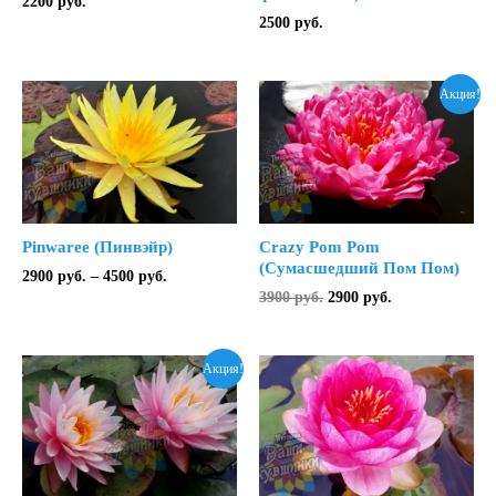
2200
руб.
2500
руб.
Акция!
Pinwaree (Пинвэйр)
Crazy Pom Pom
(Сумасшедший Пом Пом)
Диапазон
2900
руб.
–
4500
руб.
цен:
Первоначальная
Текущая
3900
руб.
2900
руб.
2900 руб.
цена
цена:
–
составляла
2900 руб..
4500 руб.
3900 руб..
Акция!