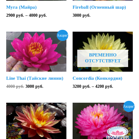
Myra (Майра)
Fireball (Огненный шар)
Диапазон
2900
руб.
–
4000
руб.
3000
руб.
цен:
2900 руб.
–
Акция!
4000 руб.
ВРЕМЕННО
ОТСУТСТВУЕТ
Line Thai (Тайские линии)
Concordia (Конкордия)
Первоначальная
Текущая
Диапазон
4000
руб.
3000
руб.
3200
руб.
–
4200
руб.
цена
цена:
цен:
составляла
3000 руб..
3200 руб.
4000 руб..
–
Акция!
4200 руб.