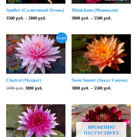
Sunfire (Солнечный Огонь)
Manickam (Маникам)
Диапазон
Диапазон
3500
руб.
–
5800
руб.
3800
руб.
–
5500
руб.
цен:
цен:
3500 руб.
3800 руб.
–
–
Акция!
5800 руб.
5500 руб.
Chatrat (Чатрат)
Siam Sunset (Закат Сиама)
Первоначальная
Текущая
Диапазон
5000
руб.
3800
руб.
3800
руб.
–
5500
руб.
цена
цена:
цен:
составляла
3800 руб..
3800 руб.
5000 руб..
–
5500 руб.
ВРЕМЕННО
ОТСУТСТВУЕТ