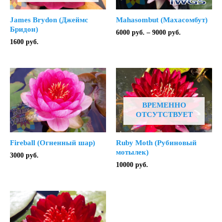
James Brydon (Джеймс
Mahasombut (Махасомбут)
Бридон)
Диапазон
6000
руб.
–
9000
руб.
цен:
1600
руб.
6000 руб.
–
9000 руб.
ВРЕМЕННО
ОТСУТСТВУЕТ
Fireball (Огненный шар)
Ruby Moth (Рубиновый
мотылек)
3000
руб.
10000
руб.