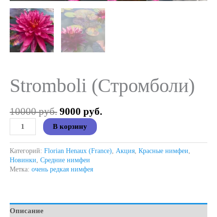
Stromboli (Стромболи)
Первоначальная
Текущая
10000
руб.
9000
руб.
цена
цена:
Количество
В корзину
составляла
9000 руб..
товара
10000 руб..
Stromboli
(Стромболи)
Категорий:
Florian Henaux (France)
,
Акция
,
Красные нимфеи
,
Новинки
,
Средние нимфеи
Метка:
очень редкая нимфея
Описание