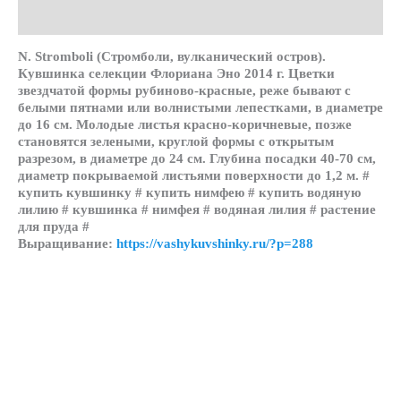
Детали
N. Stromboli (Стромболи, вулканический остров).
Кувшинка селекции Флориана Эно 2014 г. Цветки
звездчатой формы рубиново-красные, реже бывают с
белыми пятнами или волнистыми лепестками, в диаметре
до 16 см. Молодые листья красно-коричневые, позже
становятся зелеными, круглой формы с открытым
разрезом, в диаметре до 24 см. Глубина посадки 40-70 см,
диаметр покрываемой листьями поверхности до 1,2 м. #
купить кувшинку # купить нимфею # купить водяную
лилию # кувшинка # нимфея # водяная лилия # растение
для пруда #
Выращивание:
https://vashykuvshinky.ru/?p=288